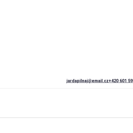
jardapilnaj@email.cz
+420 601 59